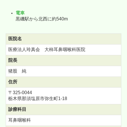
電車
黒磯駅から北西に約540m
医院名
医療法人玲真会 大柿耳鼻咽喉科医院
院長
猪股 純
住所
〒325-0044
栃木県那須塩原市弥生町1-18
診療科目
耳鼻咽喉科