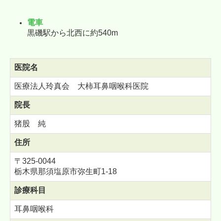
電車
黒磯駅から北西に約540m
医院名
医療法人玲真会 大柿耳鼻咽喉科医院
院長
猪股 純
住所
〒325-0044
栃木県那須塩原市弥生町1-18
診療科目
耳鼻咽喉科